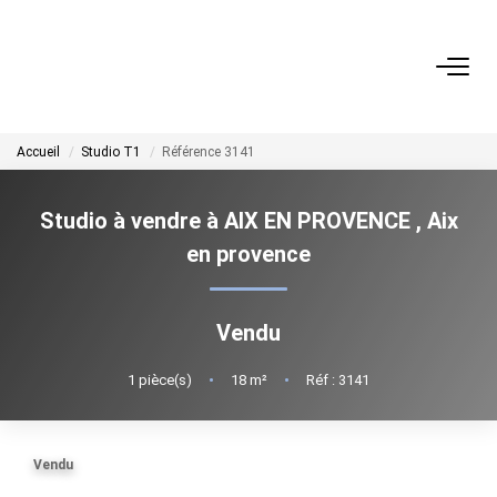
ACHETER
Accueil
Studio T1
Référence 3141
LOUER
Studio à vendre à AIX EN PROVENCE
,
Aix
GÉRER
en provence
ESTIMER
Vendu
NOS AGENCES
1
pièce(s)
•
18
m²
•
Réf : 3141
NOTRE ÉQUIPE
Vendu