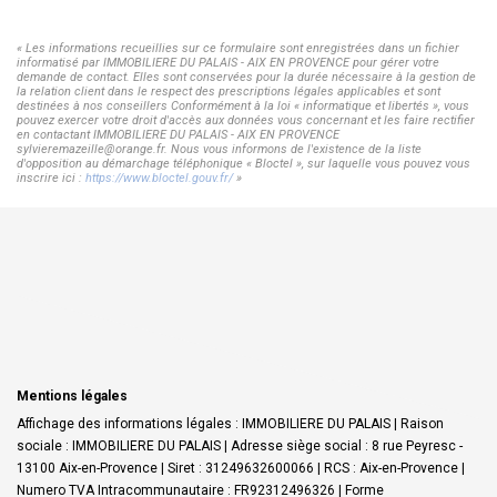
« Les informations recueillies sur ce formulaire sont enregistrées dans un fichier
informatisé par IMMOBILIERE DU PALAIS - AIX EN PROVENCE pour gérer votre
demande de contact. Elles sont conservées pour la durée nécessaire à la gestion de
la relation client dans le respect des prescriptions légales applicables et sont
destinées à nos conseillers Conformément à la loi « informatique et libertés », vous
pouvez exercer votre droit d'accès aux données vous concernant et les faire rectifier
en contactant IMMOBILIERE DU PALAIS - AIX EN PROVENCE
sylvieremazeille@orange.fr. Nous vous informons de l'existence de la liste
d'opposition au démarchage téléphonique « Bloctel », sur laquelle vous pouvez vous
inscrire ici :
https://www.bloctel.gouv.fr/
»
Mentions légales
Affichage des informations légales : IMMOBILIERE DU PALAIS | Raison
sociale : IMMOBILIERE DU PALAIS | Adresse siège social : 8 rue Peyresc -
13100 Aix-en-Provence | Siret : 31249632600066 | RCS : Aix-en-Provence |
Numero TVA Intracommunautaire : FR92312496326 | Forme