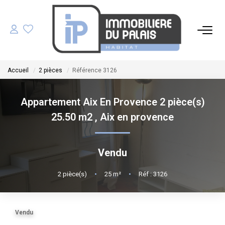
ACHETER
Accueil
2 pièces
Référence 3126
LOUER
Appartement Aix En Provence 2 pièce(s)
GÉRER
25.50 m2
,
Aix en provence
ESTIMER
Vendu
NOS AGENCES
2
pièce(s)
•
25
m²
•
Réf : 3126
NOTRE ÉQUIPE
Vendu