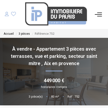
ACHETER
Accueil
3 pièces
Référence 752
LOUER
À vendre - Appartement 3 pièces avec
GÉRER
terrasses, vue et parking, secteur saint
mitre
,
Aix en provence
ESTIMER
449 000 €
NOS AGENCES
honoraires compris
NOTRE ÉQUIPE
3
pièce(s)
•
83
m²
•
Réf : 752