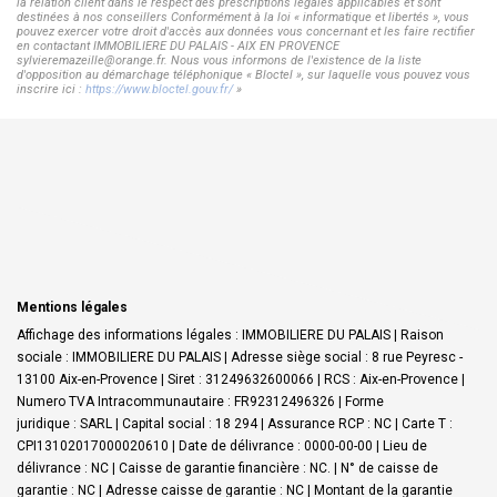
la relation client dans le respect des prescriptions légales applicables et sont
destinées à nos conseillers Conformément à la loi « informatique et libertés », vous
pouvez exercer votre droit d'accès aux données vous concernant et les faire rectifier
en contactant IMMOBILIERE DU PALAIS - AIX EN PROVENCE
sylvieremazeille@orange.fr. Nous vous informons de l'existence de la liste
d'opposition au démarchage téléphonique « Bloctel », sur laquelle vous pouvez vous
inscrire ici :
https://www.bloctel.gouv.fr/
»
Mentions légales
Affichage des informations légales : IMMOBILIERE DU PALAIS | Raison
sociale : IMMOBILIERE DU PALAIS | Adresse siège social : 8 rue Peyresc -
13100 Aix-en-Provence | Siret : 31249632600066 | RCS : Aix-en-Provence |
Numero TVA Intracommunautaire : FR92312496326 | Forme
juridique : SARL | Capital social : 18 294 | Assurance RCP : NC |
Carte T :
CPI13102017000020610 | Date de délivrance : 0000-00-00 | Lieu de
délivrance : NC | Caisse de garantie financière : NC. | N° de caisse de
garantie : NC | Adresse caisse de garantie : NC | Montant de la garantie