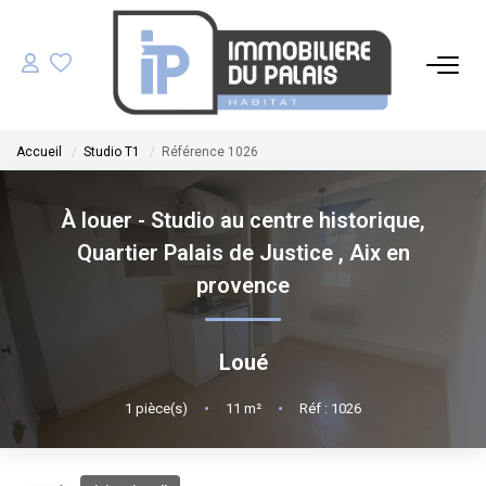
ACHETER
Accueil
Studio T1
Référence 1026
LOUER
À louer - Studio au centre historique,
GÉRER
Quartier Palais de Justice
,
Aix en
provence
ESTIMER
Loué
NOS AGENCES
1
pièce(s)
•
11
m²
•
Réf : 1026
NOTRE ÉQUIPE