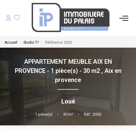
ACHETER
Accueil
Studio T1
Référence 2050
LOUER
APPARTEMENT MEUBLE AIX EN
GÉRER
PROVENCE - 1 pièce(s) - 30 m2
,
Aix en
provence
ESTIMER
Loué
NOS AGENCES
1
pièce(s)
•
30
m²
•
Réf : 2050
NOTRE ÉQUIPE