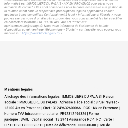
informatisé par IMMOBILIERE DU PALAIS - AIX EN PROVENCE pour gérer votre
demande de contact. Elles sont conservées pour la durée nécessaire à la gestion de
la relation client dans le respect des prescriptions légales applicables et sont
destinées à nos conseillers Conformément à la loi « informatique et libertés », vous
pouvez exercer votre droit d'accès aux données vous concernant et les faire rectifier
en contactant IMMOBILIERE DU PALAIS - AIX EN PROVENCE
sylvieremazeille@orange.fr. Nous vous informons de l'existence de la liste
d'opposition au démarchage téléphonique « Bloctel », sur laquelle vous pouvez vous
inscrire ici :
https://www.bloctel.gouv.fr/
»
Mentions légales
Affichage des informations légales : IMMOBILIERE DU PALAIS | Raison
sociale : IMMOBILIERE DU PALAIS | Adresse siège social : 8 rue Peyresc -
13100 Aix-en-Provence | Siret : 31249632600066 | RCS : Aix-en-Provence |
Numero TVA Intracommunautaire : FR92312496326 | Forme
juridique : SARL | Capital social : 18 294 | Assurance RCP : NC |
Carte T :
CPI13102017000020610 | Date de délivrance : 0000-00-00 | Lieu de