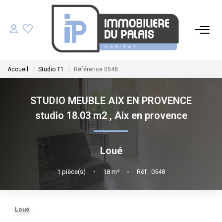
ACHETER
Accueil
Studio T1
Référence 0548
LOUER
STUDIO MEUBLE AIX EN PROVENCE
GÉRER
studio 18.03 m2
,
Aix en provence
ESTIMER
Loué
NOS AGENCES
1
pièce(s)
•
18
m²
•
Réf : 0548
NOTRE ÉQUIPE
Loué