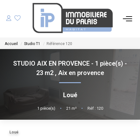
ACHETER
Accueil
Studio T1
Référence 120
LOUER
STUDIO AIX EN PROVENCE - 1 pièce(s) -
GÉRER
23 m2
,
Aix en provence
ESTIMER
Loué
NOS AGENCES
1
pièce(s)
•
21
m²
•
Réf : 120
NOTRE ÉQUIPE
Loué