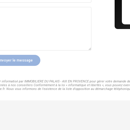
nvoyer le message
hier informatisé par IMMOBILIERE DU PALAIS - AIX EN PROVENCE pour gérer votre demande de 
inées à nos conseillers Conformément à la loi « informatique et libertés », vous pouvez exer
 Nous vous informons de l'existence de la liste d'opposition au démarchage téléphonique « 