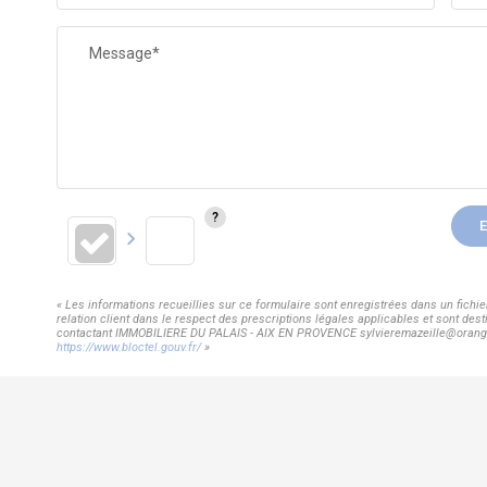
Message*
E
« Les informations recueillies sur ce formulaire sont enregistrées dans un fic
relation client dans le respect des prescriptions légales applicables et sont dest
contactant IMMOBILIERE DU PALAIS - AIX EN PROVENCE sylvieremazeille@orange.fr.
https://www.bloctel.gouv.fr/
»