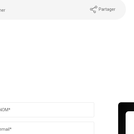
Partager
mer
NOM*
email*