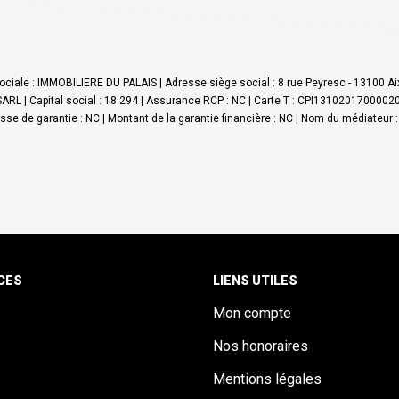
ciale : IMMOBILIERE DU PALAIS | Adresse siège social : 8 rue Peyresc - 13100 Aix
L | Capital social : 18 294 | Assurance RCP : NC |
Carte T : CPI1310201700002061
aisse de garantie : NC | Montant de la garantie financière : NC | Nom du médiateur 
CES
LIENS UTILES
Mon compte
Nos honoraires
Mentions légales