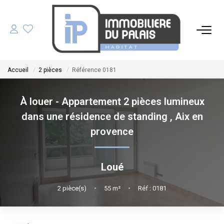
ACHETER
Accueil
2 pièces
Référence 0181
LOUER
À louer - Appartement 2 pièces lumineux
GÉRER
dans une résidence de standing
,
Aix en
provence
ESTIMER
Loué
NOS AGENCES
2
pièce(s)
•
55
m²
•
Réf : 0181
NOTRE ÉQUIPE