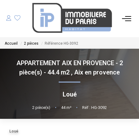
ACHETER
Accueil
2 pièces
Référence HG-3092
LOUER
APPARTEMENT AIX EN PROVENCE - 2
GÉRER
pièce(s) - 44.4 m2
,
Aix en provence
ESTIMER
Loué
NOS AGENCES
2
pièce(s)
•
44
m²
•
Réf : HG-3092
NOTRE ÉQUIPE
Loué