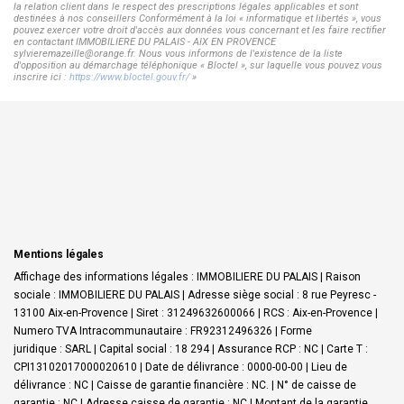
la relation client dans le respect des prescriptions légales applicables et sont
destinées à nos conseillers Conformément à la loi « informatique et libertés », vous
pouvez exercer votre droit d'accès aux données vous concernant et les faire rectifier
en contactant IMMOBILIERE DU PALAIS - AIX EN PROVENCE
sylvieremazeille@orange.fr. Nous vous informons de l'existence de la liste
d'opposition au démarchage téléphonique « Bloctel », sur laquelle vous pouvez vous
inscrire ici :
https://www.bloctel.gouv.fr/
»
Mentions légales
Affichage des informations légales : IMMOBILIERE DU PALAIS | Raison
sociale : IMMOBILIERE DU PALAIS | Adresse siège social : 8 rue Peyresc -
13100 Aix-en-Provence | Siret : 31249632600066 | RCS : Aix-en-Provence |
Numero TVA Intracommunautaire : FR92312496326 | Forme
juridique : SARL | Capital social : 18 294 | Assurance RCP : NC |
Carte T :
CPI13102017000020610 | Date de délivrance : 0000-00-00 | Lieu de
délivrance : NC | Caisse de garantie financière : NC. | N° de caisse de
garantie : NC | Adresse caisse de garantie : NC | Montant de la garantie