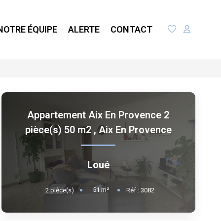
NOTRE ÉQUIPE
ALERTE
CONTACT
Appartement Aix En Provence 2
pièce(s) 50 m2
,
Aix En Provence
Loué
51
m²
2
pièce(s)
Réf :
3082