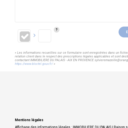
E
« Les informations recueillies sur ce formulaire sont enregistrées dans un fic
relation client dans le respect des prescriptions légales applicables et sont dest
contactant IMMOBILIERE DU PALAIS - AIX EN PROVENCE sylvieremazeille@orange.fr.
https://www.bloctel.gouv.fr/
»
Mentions légales
Affichage des informations légales : IMMOBILIERE DU PALAIS | Raison so