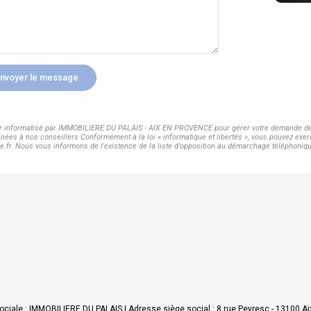
nvoyer le message
hier informatisé par IMMOBILIERE DU PALAIS - AIX EN PROVENCE pour gérer votre demande de 
inées à nos conseillers Conformément à la loi « informatique et libertés », vous pouvez exer
 Nous vous informons de l'existence de la liste d'opposition au démarchage téléphonique « 
ciale : IMMOBILIERE DU PALAIS | Adresse siège social : 8 rue Peyresc - 13100 Aix