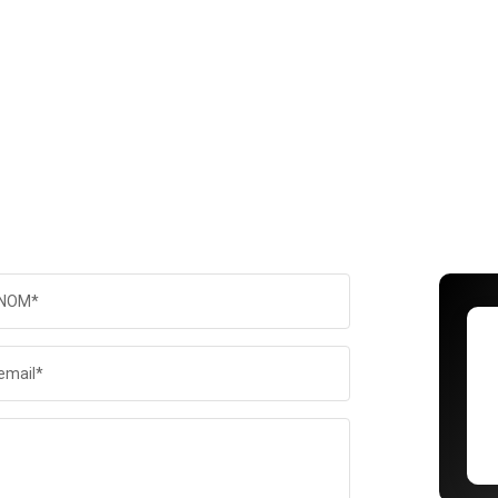
NOM*
email*