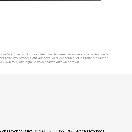
contact. Elles sont conservées pour la durée nécessaire à la gestion de la
cer votre droit d'accès aux données vous concernant et les faire rectifier en
Bloctel », sur laquelle vous pouvez vous inscrire ici :
-en-Provence | Siret : 31249632600066 | RCS : Aix-en-Provence |