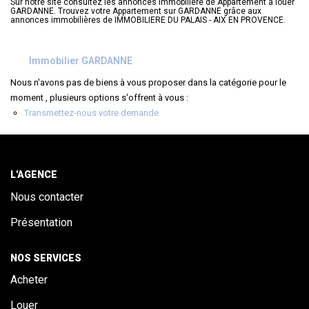
Sur notre site consultez les annonces immobilière de Appartement à louer
ALERTE
GARDANNE. Trouvez votre Appartement sur GARDANNE grâce aux
annonces immobilières de IMMOBILIERE DU PALAIS - AIX EN PROVENCE.
CONTACT
Immobilier GARDANNE
Nous n'avons pas de biens à vous proposer dans la catégorie pour le
moment , plusieurs options s'offrent à vous :
Transmettez-nous votre demande
L'AGENCE
Nous contacter
Présentation
NOS SERVICES
Acheter
Louer