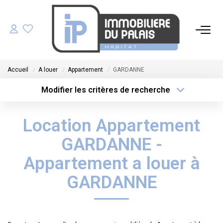
ACHETER
Accueil
A louer
Appartement
GARDANNE
LOUER
Modifier les critères de recherche
Type de transaction
Localisation
Acheter
Localisation
GÉRER
Location Appartement
Type de bien
Sélectionnez...
Surface min
ESTIMER
GARDANNE -
Plus de critères
Budget max
Appartement a louer à
NOS AGENCES
GARDANNE
Créer une alerte
NOTRE ÉQUIPE