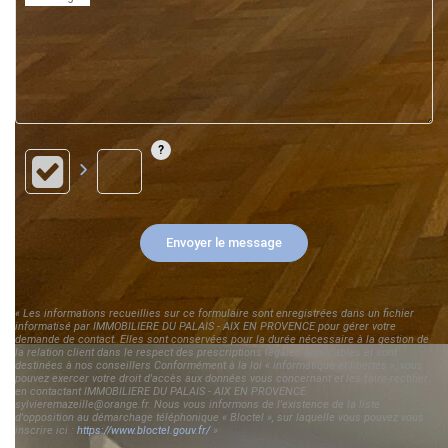
Envoyer le message
« Les informations recueillies sur ce formulaire sont enregistrées dans un fichier
informatisé par IMMOBILIERE DU PALAIS - AIX EN PROVENCE pour gérer votre
demande de contact. Elles sont conservées pour la durée nécessaire à la gestion de
la relation client dans le respect des prescriptions légales applicables et sont
destinées à nos conseillers Conformément à la loi « informatique et libertés », vous
pouvez exercer votre droit d'accès aux données vous concernant et les faire rectifier
en contactant IMMOBILIERE DU PALAIS - AIX EN PROVENCE
sylvieremazeille@orange.fr. Nous vous informons de l'existence de la liste
d'opposition au démarchage téléphonique « Bloctel », sur laquelle vous pouvez vous
inscrire ici :
https://www.bloctel.gouv.fr/
»