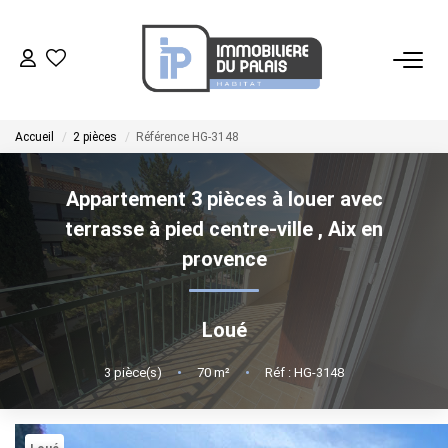
ACHETER
Accueil
2 pièces
Référence HG-3148
LOUER
Appartement 3 pièces à louer avec
GÉRER
terrasse à pied centre-ville
,
Aix en
provence
ESTIMER
Loué
NOS AGENCES
3
pièce(s)
•
70
m²
•
Réf : HG-3148
NOTRE ÉQUIPE