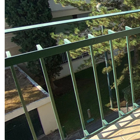
vous propose un charmant appartement T3 entièrement
rénové.
L'appartement se compose d'un salon convivial, de deux
chambres dont une avec rangements intégrés, d'une
cuisine aménagée et équipée ouvrant sur une loggia, d'une
salle d'eau moderne et d'un WC séparé. Deux balcons
viennent compléter ce bien, offrant de véritables espaces
extérieurs agréables au quotidien.
Alliant calme, confort et proximité immédiate du centre-
ville, cet appartement constitue un véritable coup de
coeur.
Nos honoraires
Nous contacter
Diagnostics énergétiques