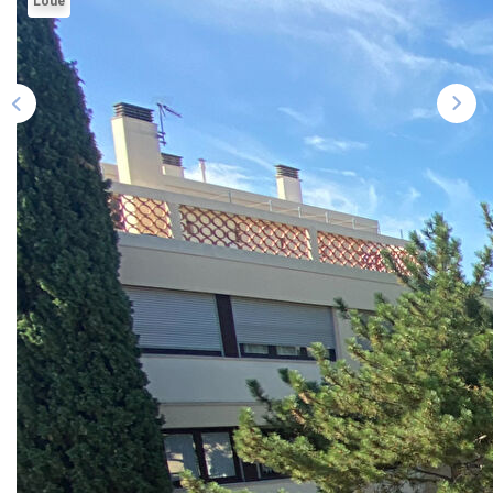
Loué
ALERTE
CONTACT
Description
Réf : HG-3148
À deux pas du centre historique d'Aix-en-Provence, dans
un secteur calme et recherché, l'Immobilière du Palais