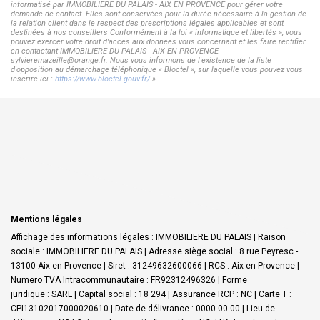
informatisé par IMMOBILIERE DU PALAIS - AIX EN PROVENCE pour gérer votre
demande de contact. Elles sont conservées pour la durée nécessaire à la gestion de
la relation client dans le respect des prescriptions légales applicables et sont
destinées à nos conseillers Conformément à la loi « informatique et libertés », vous
pouvez exercer votre droit d'accès aux données vous concernant et les faire rectifier
en contactant IMMOBILIERE DU PALAIS - AIX EN PROVENCE
sylvieremazeille@orange.fr. Nous vous informons de l'existence de la liste
d'opposition au démarchage téléphonique « Bloctel », sur laquelle vous pouvez vous
inscrire ici :
https://www.bloctel.gouv.fr/
»
Mentions légales
Affichage des informations légales : IMMOBILIERE DU PALAIS | Raison
sociale : IMMOBILIERE DU PALAIS | Adresse siège social : 8 rue Peyresc -
13100 Aix-en-Provence | Siret : 31249632600066 | RCS : Aix-en-Provence |
Numero TVA Intracommunautaire : FR92312496326 | Forme
juridique : SARL | Capital social : 18 294 | Assurance RCP : NC |
Carte T :
CPI13102017000020610 | Date de délivrance : 0000-00-00 | Lieu de