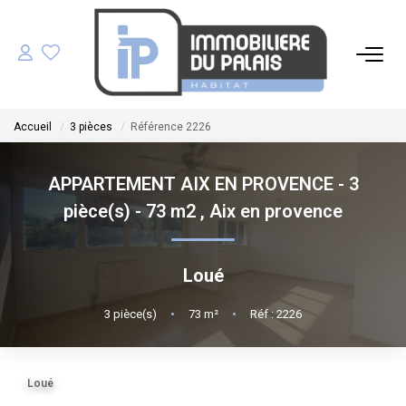
ACHETER
Accueil
3 pièces
Référence 2226
LOUER
APPARTEMENT AIX EN PROVENCE - 3
GÉRER
pièce(s) - 73 m2
,
Aix en provence
ESTIMER
Loué
NOS AGENCES
3
pièce(s)
•
73
m²
•
Réf : 2226
NOTRE ÉQUIPE
Loué