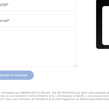
NOM*
email*
nvoyer le message
hier informatisé par IMMOBILIERE DU PALAIS - AIX EN PROVENCE pour gérer votre demande de 
inées à nos conseillers Conformément à la loi « informatique et libertés », vous pouvez exer
 Nous vous informons de l'existence de la liste d'opposition au démarchage téléphonique « 