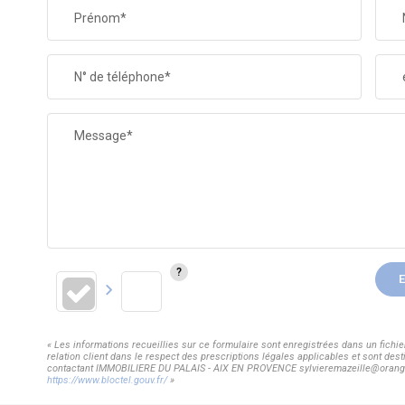
Prénom*
N° de téléphone*
Message*
E
« Les informations recueillies sur ce formulaire sont enregistrées dans un fic
relation client dans le respect des prescriptions légales applicables et sont dest
contactant IMMOBILIERE DU PALAIS - AIX EN PROVENCE sylvieremazeille@orange.fr.
https://www.bloctel.gouv.fr/
»