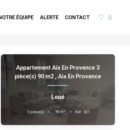
NOTRE ÉQUIPE
ALERTE
CONTACT
Appartement Aix En Provence 3
pièce(s) 90 m2
,
Aix En Provence
Loué
93
m²
3
pièce(s)
Réf :
531