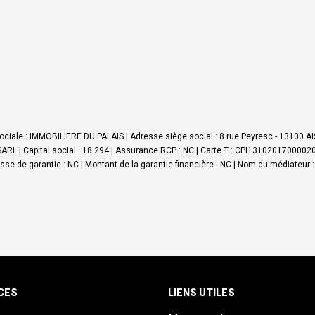
ciale : IMMOBILIERE DU PALAIS | Adresse siège social : 8 rue Peyresc - 13100 Aix
L | Capital social : 18 294 | Assurance RCP : NC |
Carte T : CPI1310201700002061
aisse de garantie : NC | Montant de la garantie financière : NC | Nom du médiateur 
CES
LIENS UTILES