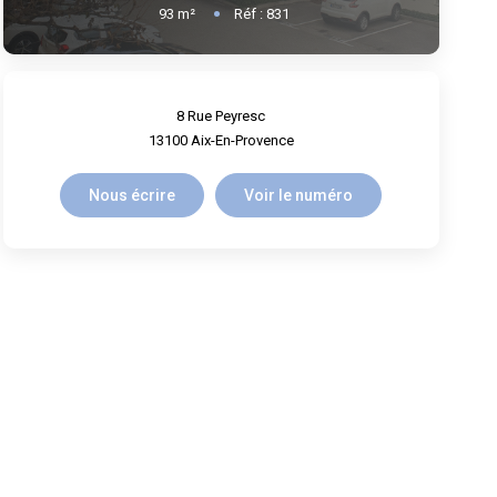
93
m²
Réf :
831
8 Rue Peyresc
13100
Aix-En-Provence
Nous écrire
Voir le numéro