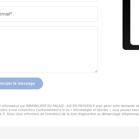
email*
nvoyer le message
hier informatisé par IMMOBILIERE DU PALAIS - AIX EN PROVENCE pour gérer votre demande de 
inées à nos conseillers Conformément à la loi « informatique et libertés », vous pouvez exer
 Nous vous informons de l'existence de la liste d'opposition au démarchage téléphonique « 