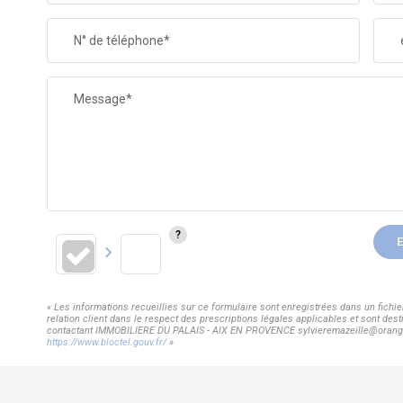
N° de téléphone*
Message*
E
« Les informations recueillies sur ce formulaire sont enregistrées dans un fic
relation client dans le respect des prescriptions légales applicables et sont dest
contactant IMMOBILIERE DU PALAIS - AIX EN PROVENCE sylvieremazeille@orange.fr.
https://www.bloctel.gouv.fr/
»