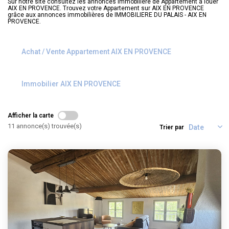
Sur notre site consultez les annonces immobilière de Appartement à louer
ALERTE
AIX EN PROVENCE. Trouvez votre Appartement sur AIX EN PROVENCE
grâce aux annonces immobilières de IMMOBILIERE DU PALAIS - AIX EN
PROVENCE.
CONTACT
Achat / Vente Appartement AIX EN PROVENCE
Immobilier AIX EN PROVENCE
Afficher la carte
11 annonce(s) trouvée(s)
Trier par