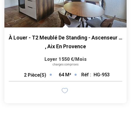
À Louer - T2 Meublé De Standing - Ascenseur - Terrasse
,
Aix En Provence
Loyer 1 550 €/mois
charges comprises
64
M²
Réf :
HG-953
2
Pièce(s)