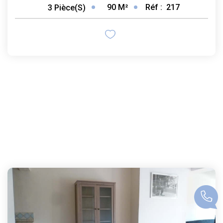
90
M²
Réf :
217
3
Pièce(s)