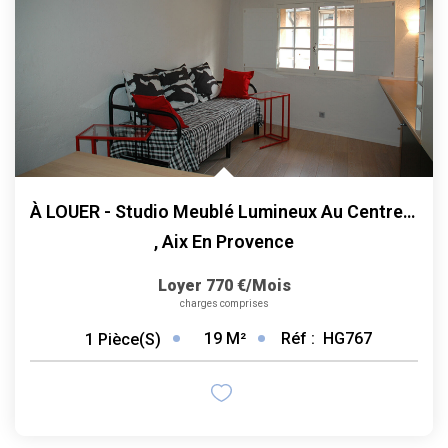
À LOUER - Studio Meublé Lumineux Au Centre Historique
,
Aix En Provence
Loyer 770 €/mois
charges comprises
19
M²
Réf :
HG767
1
Pièce(s)