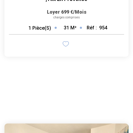
Loyer 699 €/mois
charges comprises
31
M²
Réf :
954
1
Pièce(s)