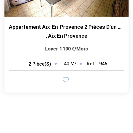
Appartement Aix-En-Provence 2 Pièces D'un Peu Plus De 40 M2
,
Aix En Provence
Loyer 1 100 €/mois
40
M²
Réf :
946
2
Pièce(s)