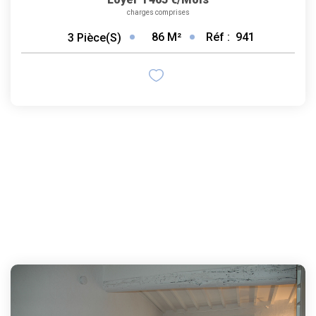
charges comprises
86
M²
Réf :
941
3
Pièce(s)