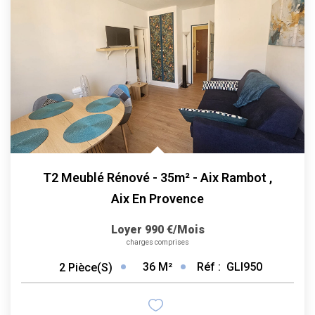
T2 Meublé Rénové - 35m² - Aix Rambot
,
Aix En Provence
Loyer 990 €/mois
charges comprises
36
M²
Réf :
GLI950
2
Pièce(s)