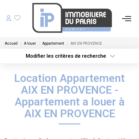
ACHETER
Accueil
A louer
Appartement
AIX EN PROVENCE
LOUER
Modifier les critères de recherche
Type de transaction
Localisation
Acheter
Localisation
GÉRER
Location Appartement
Type de bien
Sélectionnez...
Surface min
ESTIMER
AIX EN PROVENCE -
Plus de critères
Budget max
Appartement a louer à
NOS AGENCES
AIX EN PROVENCE
Créer une alerte
NOTRE ÉQUIPE