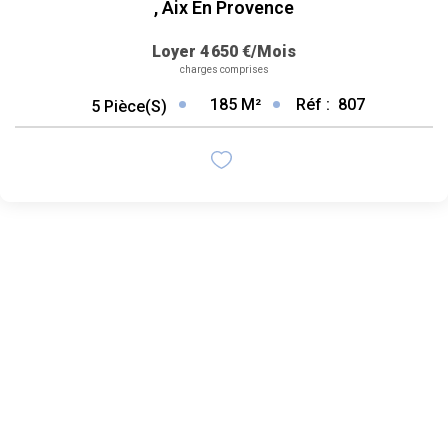
,
Aix En Provence
Loyer 4 650 €/mois
charges comprises
185
M²
Réf :
807
5
Pièce(s)