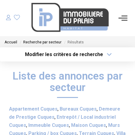
ACHETER
Accueil
Recherche par secteur
Résultats
LOUER
Modifier les critères de recherche
Type de transaction
Localisation
Acheter
Localisation
GÉRER
Liste des annonces par
Type de bien
Sélectionnez...
Surface min
ESTIMER
secteur
Plus de critères
Budget max
NOS AGENCES
Appartement Cuques
,
Bureaux Cuques
,
Demeure
Créer une alerte
de Prestige Cuques
,
Entrepôt / Local industriel
NOTRE ÉQUIPE
Cuques
,
Immeuble Cuques
,
Maison Cuques
,
Murs
Cuques
,
Parking / box Cuques
,
Terrain Cuques
,
Villa