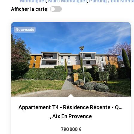
Montaiguet
,
Murs Montaiguet
,
Parking / box Mont
Afficher la carte
Nouveauté
Appartement T4 - Résidence Récente - Quartier Du Montaiguet
,
Aix En Provence
790 000 €