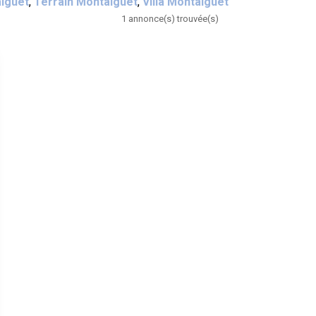
aiguet
,
Terrain Montaiguet
,
Villa Montaiguet
1 annonce(s) trouvée(s)