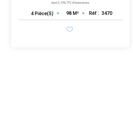
dont 5,19% TTC d'honoraires
98
M²
Réf :
3470
4
Pièce(s)