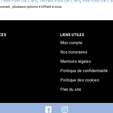
 / box Pont De L arc
,
Terrain Pont De L arc
,
Villa Pont De L 
ment , plusieurs options s'offrent à vous :
CES
LIENS UTILES
Mon compte
Nos honoraires
Mentions légales
Politique de confidentialité
Politique des cookies
Plan du site