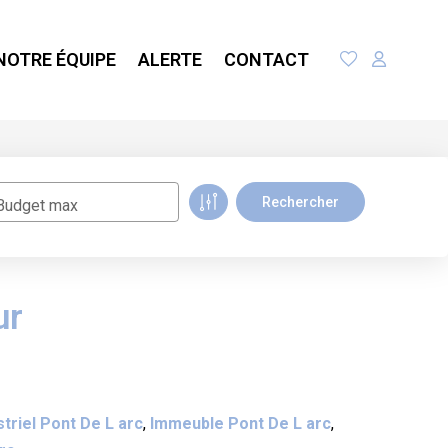
NOTRE ÉQUIPE
ALERTE
CONTACT
Budget max
ur
striel Pont De L arc
,
Immeuble Pont De L arc
,