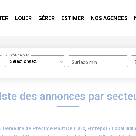
TER
LOUER
GÉRER
ESTIMER
NOS AGENCES
Type de bien
Sélectionnez...
Surface min
iste des annonces par secte
c
,
Demeure de Prestige Pont De L arc
,
Entrepôt / Local indu