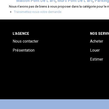
Maison Pont De L arc
,
Murs Pont De L arc
,
Parking
Nous n'avons pas de biens à vous proposer dans la catégorie pour le mo
Transmettez-nous votre demande
L'AGENCE
NOS SERVI
Nous contacter
Acheter
Présentation
Louer
Estimer