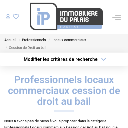
ACHETER
Accueil
Professionnels
Locaux commerciaux
LOUER
Cession de Droit au bail
Modifier les critères de recherche
GÉRER
Type de transaction
Localisation
Acheter
Localisation
Professionnels locaux
Type de bien
ESTIMER
Sélectionnez...
Surface min
commerciaux cession de
NOS AGENCES
Plus de critères
Budget max
droit au bail
Créer une alerte
NOTRE ÉQUIPE
Nous n'avons pas de biens à vous proposer dans la catégorie
Professionnels Locaux commerciaux Cession de Droit au bail pour le