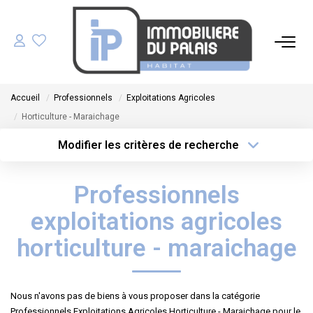
ACHETER
Accueil
Professionnels
Exploitations Agricoles
LOUER
Horticulture - Maraichage
Modifier les critères de recherche
GÉRER
Type de transaction
Localisation
Acheter
Localisation
Professionnels
Type de bien
ESTIMER
Sélectionnez...
Surface min
exploitations agricoles
NOS AGENCES
Plus de critères
Budget max
horticulture - maraichage
Créer une alerte
NOTRE ÉQUIPE
Nous n'avons pas de biens à vous proposer dans la catégorie
Professionnels Exploitations Agricoles Horticulture - Maraichage pour le