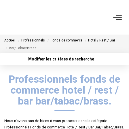
ACHETER
Accueil
Professionnels
Fonds de commerce
Hotel / Rest / Bar
LOUER
Bar/Tabac/Brass.
Modifier les critères de recherche
GÉRER
Localisation
Type de transaction
Acheter
Localisation
Professionnels fonds de
Type de bien
ESTIMER
Sélectionnez...
Surface min
commerce hotel / rest /
NOS AGENCES
Plus de critères
Budget max
bar bar/tabac/brass.
Créer une alerte
NOTRE ÉQUIPE
Nous n'avons pas de biens à vous proposer dans la catégorie
Professionnels Fonds de commerce Hotel / Rest / Bar