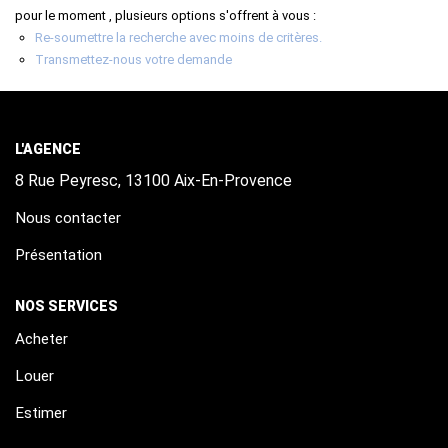
ALERTE
Bar/Tabac/Brass. pour le moment , plusieurs options s'offrent à vous :
Re-soumettre la recherche avec moins de critères.
Transmettez-nous votre demande
CONTACT
L'AGENCE
Nous contacter
Présentation
NOS SERVICES
Acheter
Louer
Estimer
LIENS UTILES