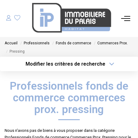
ACHETER
Accueil
Professionnels
Fonds de commerce
Commerces Prox.
LOUER
Pressing
Modifier les critères de recherche
GÉRER
Type de transaction
Localisation
Acheter
Localisation
Professionnels fonds de
Type de bien
ESTIMER
Sélectionnez...
Surface min
commerce commerces
NOS AGENCES
Plus de critères
Budget max
prox. pressing
Créer une alerte
NOTRE ÉQUIPE
Nous n'avons pas de biens à vous proposer dans la catégorie
Professionnels Fonds de commerce Commerces Prox. Pressing pour le