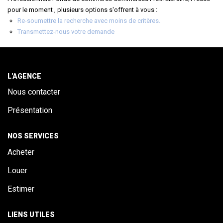
ALERTE
pour le moment , plusieurs options s'offrent à vous :
Re-soumettre la recherche avec moins de critères.
Transmettez-nous votre demande
CONTACT
L'AGENCE
Nous contacter
Présentation
NOS SERVICES
Acheter
Louer
Estimer
LIENS UTILES