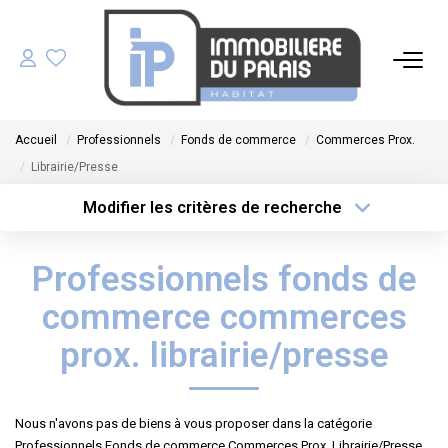
ACHETER
Accueil
Professionnels
Fonds de commerce
Commerces Prox.
LOUER
Librairie/Presse
Modifier les critères de recherche
GÉRER
Type de transaction
Localisation
Acheter
Localisation
Professionnels fonds de
Type de bien
ESTIMER
Sélectionnez...
Surface min
commerce commerces
NOS AGENCES
Plus de critères
Budget max
prox. librairie/presse
Créer une alerte
NOTRE ÉQUIPE
Nous n'avons pas de biens à vous proposer dans la catégorie
Professionnels Fonds de commerce Commerces Prox. Librairie/Presse