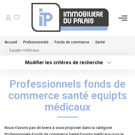
ACHETER
Accueil
Professionnels
Fonds de commerce
Santé
LOUER
Equipts médicaux
Modifier les critères de recherche
GÉRER
Type de transaction
Localisation
Acheter
Localisation
Professionnels fonds de
Type de bien
ESTIMER
Sélectionnez...
Surface min
commerce santé equipts
NOS AGENCES
Plus de critères
Budget max
médicaux
Créer une alerte
NOTRE ÉQUIPE
Nous n'avons pas de biens à vous proposer dans la catégorie
Professionnels Fonds de commerce Santé Equipts médicaux pour le