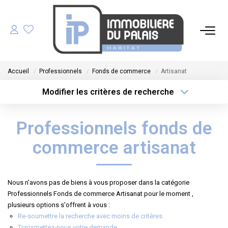
ACHETER
Accueil
Professionnels
Fonds de commerce
Artisanat
LOUER
Modifier les critères de recherche
Type de transaction
Localisation
Acheter
Localisation
GÉRER
Professionnels fonds de
Type de bien
Sélectionnez...
Surface min
ESTIMER
commerce artisanat
Plus de critères
Budget max
NOS AGENCES
Nous n'avons pas de biens à vous proposer dans la catégorie
Créer une alerte
Professionnels Fonds de commerce Artisanat pour le moment ,
NOTRE ÉQUIPE
plusieurs options s'offrent à vous :
Re-soumettre la recherche avec moins de critères.
Transmettez-nous votre demande