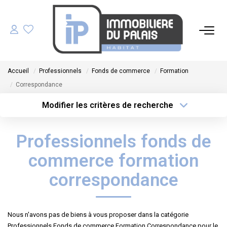
ACHETER
Accueil
Professionnels
Fonds de commerce
Formation
LOUER
Correspondance
Modifier les critères de recherche
GÉRER
Type de transaction
Localisation
Acheter
Localisation
Professionnels fonds de
Type de bien
ESTIMER
Sélectionnez...
Surface min
commerce formation
NOS AGENCES
Plus de critères
Budget max
correspondance
Créer une alerte
NOTRE ÉQUIPE
Nous n'avons pas de biens à vous proposer dans la catégorie
Professionnels Fonds de commerce Formation Correspondance pour le