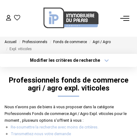
ACHETER
Accueil
Professionnels
Fonds de commerce
Agri / Agro
LOUER
Expl. viticoles
Modifier les critères de recherche
GÉRER
Localisation
Type de transaction
Surface min
Professionnels fonds de commerce
Type de bien
ESTIMER
agri / agro expl. viticoles
Plus de critères
Budget max
NOS AGENCES
Créer une alerte
Nous n'avons pas de biens à vous proposer dans la catégorie
Professionnels Fonds de commerce Agri / Agro Expl. viticoles pour le
moment , plusieurs options s'offrent à vous :
NOTRE ÉQUIPE
Re-soumettre la recherche avec moins de critères.
Transmettez-nous votre demande