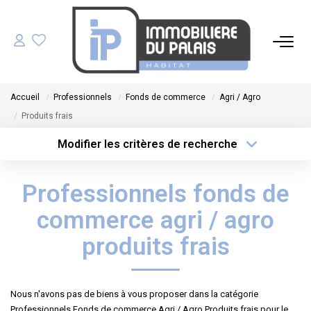
ACHETER
Accueil
Professionnels
Fonds de commerce
Agri / Agro
LOUER
Produits frais
Modifier les critères de recherche
GÉRER
Type de transaction
Localisation
Acheter
Localisation
Professionnels fonds de
Type de bien
ESTIMER
Sélectionnez...
Surface min
commerce agri / agro
NOS AGENCES
Plus de critères
Budget max
produits frais
Créer une alerte
NOTRE ÉQUIPE
Nous n'avons pas de biens à vous proposer dans la catégorie
Professionnels Fonds de commerce Agri / Agro Produits frais pour le