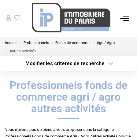
ACHETER
Accueil
Professionnels
Fonds de commerce
Agri / Agro
LOUER
Autres activités
Modifier les critères de recherche
GÉRER
Type de transaction
Localisation
Acheter
Localisation
Professionnels fonds de
Type de bien
ESTIMER
Sélectionnez...
Surface min
commerce agri / agro
NOS AGENCES
Plus de critères
Budget max
autres activités
Créer une alerte
NOTRE ÉQUIPE
Nous n'avons pas de biens à vous proposer dans la catégorie
Professionnels Fonds de commerce Agri / Agro Autres activités pour le