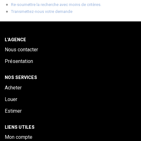
ALERTE
Re-soumettre la recherche avec moins de critères.
Transmettez-nous votre demande
CONTACT
L'AGENCE
Nous contacter
Présentation
NOS SERVICES
Acheter
Louer
Estimer
LIENS UTILES
Mon compte