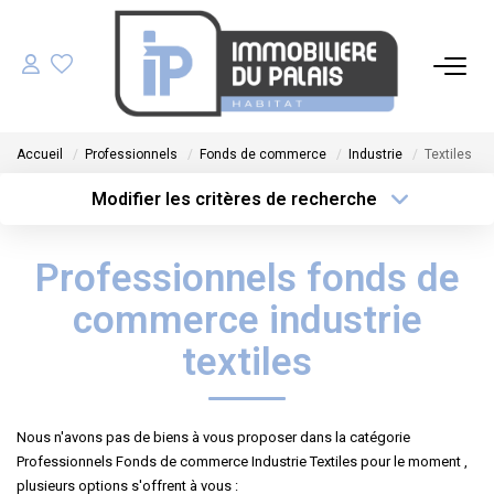
ACHETER
Accueil
Professionnels
Fonds de commerce
Industrie
Textiles
LOUER
Modifier les critères de recherche
Type de transaction
Localisation
Acheter
Localisation
GÉRER
Professionnels fonds de
Type de bien
Sélectionnez...
Surface min
ESTIMER
commerce industrie
Plus de critères
Budget max
textiles
NOS AGENCES
Créer une alerte
Nous n'avons pas de biens à vous proposer dans la catégorie
NOTRE ÉQUIPE
Professionnels Fonds de commerce Industrie Textiles pour le moment ,
plusieurs options s'offrent à vous :