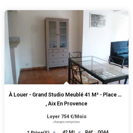
À Louer - Grand Studio Meublé 41 M² - Place Des Augustins
,
Aix En Provence
Loyer 754 €/mois
charges comprises
42
M²
Réf :
0044
1
Pièce(s)