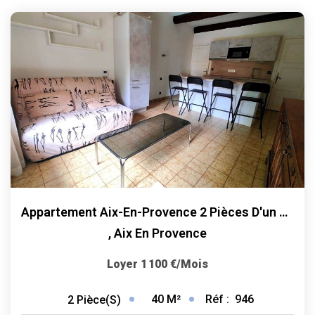
Appartement Aix-En-Provence 2 Pièces D'un Peu Plus De 40 M2
,
Aix En Provence
Loyer 1 100 €/mois
40
M²
Réf :
946
2
Pièce(s)