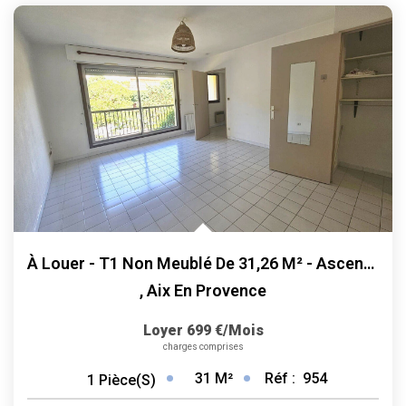
ALERTE
CONTACT
À Louer - T1 Non Meublé De 31,26 M² - Ascenseur, Parking,...
,
Aix En Provence
Loyer 699 €/mois
charges comprises
31
M²
Réf :
954
1
Pièce(s)