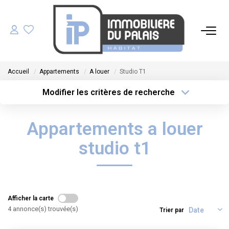
ACHETER
Accueil
Appartements
A louer
Studio T1
LOUER
Modifier les critères de recherche
Type de transaction
Localisation
Acheter
Localisation
GÉRER
Appartements a louer
Type de bien
Sélectionnez...
Surface min
ESTIMER
studio t1
Plus de critères
Budget max
NOS AGENCES
Créer une alerte
Afficher la carte
NOTRE ÉQUIPE
4 annonce(s) trouvée(s)
Trier par