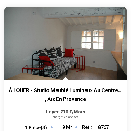
À LOUER - Studio Meublé Lumineux Au Centre Historique
,
Aix En Provence
Loyer 770 €/mois
charges comprises
19
M²
Réf :
HG767
1
Pièce(s)