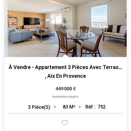
À Vendre - Appartement 3 Pièces Avec Terrasses, Vue Et...
,
Aix En Provence
449 000 €
honoraires compris
83
M²
Réf :
752
3
Pièce(s)