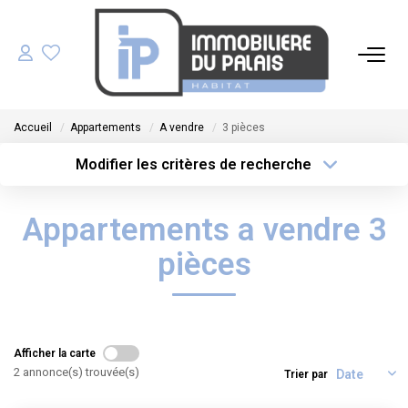
ACHETER
Accueil
Appartements
A vendre
3 pièces
LOUER
Modifier les critères de recherche
Type de transaction
Localisation
Acheter
Localisation
GÉRER
Appartements a vendre 3
Type de bien
Sélectionnez...
Surface min
ESTIMER
pièces
Plus de critères
Budget max
NOS AGENCES
Créer une alerte
Afficher la carte
NOTRE ÉQUIPE
2 annonce(s) trouvée(s)
Trier par