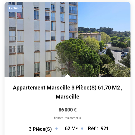
ALERTE
Exclusif
CONTACT
Appartement Marseille 3 Pièce(s) 61,70 M2
,
Marseille
86 000 €
honoraires compris
62
M²
Réf :
921
3
Pièce(s)