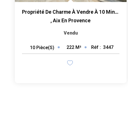
Propriété De Charme À Vendre À 10 Minutes D'Aix-En-Provence...
,
Aix En Provence
Vendu
222
M²
Réf :
3447
10
Pièce(s)