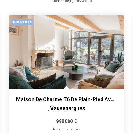
4 annonce(s) trouvée(s)
Nouveauté
Maison De Charme T6 De Plain-Pied Avec Piscine Et Jardin...
,
Vauvenargues
990 000 €
honoraires compris