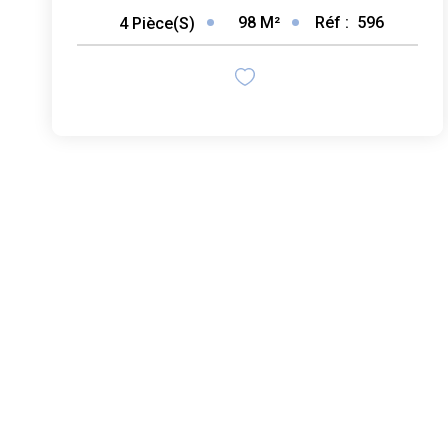
98
M²
Réf :
596
4
Pièce(s)