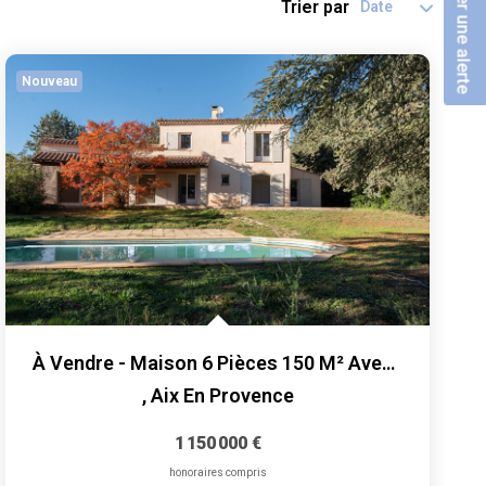
Créer une alerte
Trier par
Nouveau
À Vendre - Maison 6 Pièces 150 M² Avec Piscine Et Terrain 5...
,
Aix En Provence
1 150 000 €
honoraires compris