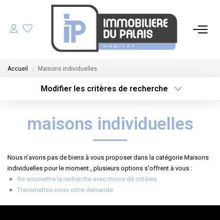
ACHETER
Accueil
Maisons individuelles
LOUER
Modifier les critères de recherche
Type de transaction
Localisation
Acheter
Localisation
GÉRER
maisons individuelles
Type de bien
Sélectionnez...
Surface min
ESTIMER
Plus de critères
Budget max
Nous n'avons pas de biens à vous proposer dans la catégorie Maisons
NOS AGENCES
individuelles pour le moment , plusieurs options s'offrent à vous :
Re-soumettre la recherche avec moins de critères.
Créer une alerte
Transmettez-nous votre demande
NOTRE ÉQUIPE