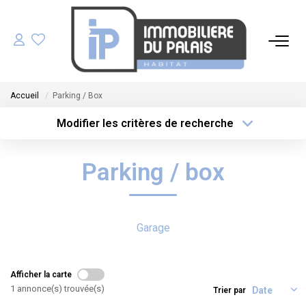
ACHETER
Accueil
Parking / Box
LOUER
Modifier les critères de recherche
Type de transaction
Localisation
Acheter
Localisation
GÉRER
Parking / box
Type de bien
Sélectionnez...
Surface min
ESTIMER
Plus de critères
Budget max
Garage
NOS AGENCES
Créer une alerte
NOTRE ÉQUIPE
Afficher la carte
1 annonce(s) trouvée(s)
Trier par