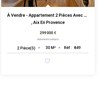
À Vendre - Appartement 2 Pièces Avec Terrasse, Rénové...
,
Aix En Provence
299 000 €
honoraires compris
30
M²
Réf :
849
2
Pièce(s)