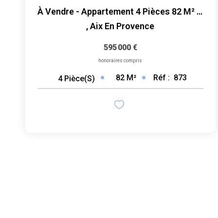
À Vendre - Appartement 4 Pièces 82 M² Rénové Avec Terrasse...
,
Aix En Provence
595 000 €
honoraires compris
82
M²
Réf :
873
4
Pièce(s)