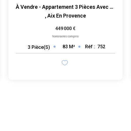
À Vendre - Appartement 3 Pièces Avec Terrasses, Vue Et...
,
Aix En Provence
449 000 €
honoraires compris
83
M²
Réf :
752
3
Pièce(s)