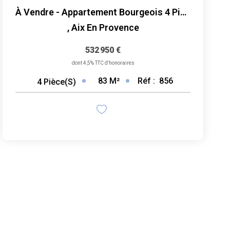
À Vendre - Appartement Bourgeois 4 Pièces 83 M² Lumineux -...
,
Aix En Provence
532 950 €
dont 4,5% TTC d'honoraires
83
M²
Réf :
856
4
Pièce(s)