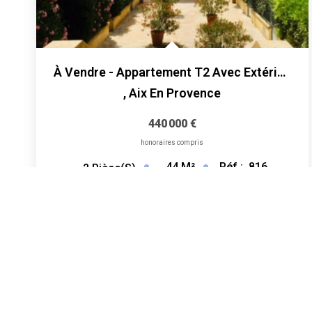
À Vendre - Appartement T2 Avec Extérieur Et Cave - Cours...
,
Aix En Provence
440 000 €
honoraires compris
44
M²
Réf :
816
2
Pièce(s)