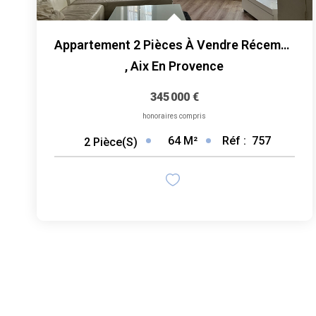
Appartement 2 Pièces À Vendre Récemment Rénové Quartier Du...
,
Aix En Provence
345 000 €
honoraires compris
64
M²
Réf :
757
2
Pièce(s)