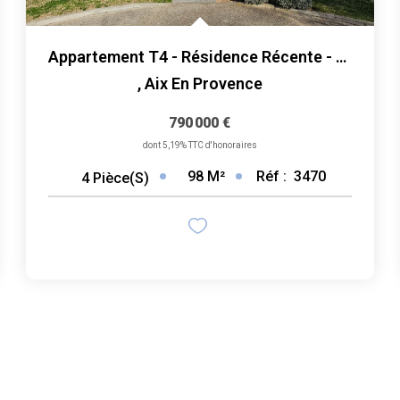
Appartement T4 - Résidence Récente - Quartier Du Montaiguet
,
Aix En Provence
790 000 €
dont 5,19% TTC d'honoraires
98
M²
Réf :
3470
4
Pièce(s)