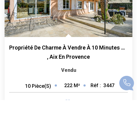
Propriété De Charme À Vendre À 10 Minutes D'Aix-En-Provence...
,
Aix En Provence
Vendu
222
M²
Réf :
3447
10
Pièce(s)