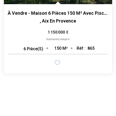
À Vendre - Maison 6 Pièces 150 M² Avec Piscine Et Terrain 5...
,
Aix En Provence
1 150 000 €
honoraires compris
150
M²
Réf :
865
6
Pièce(s)