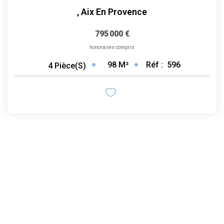
,
Aix En Provence
795 000 €
honoraires compris
98
M²
Réf :
596
4
Pièce(s)