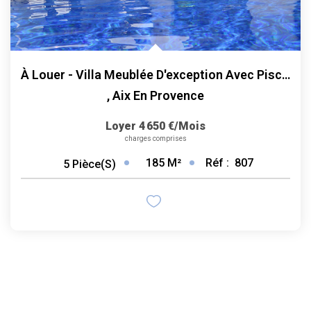
À Louer - Villa Meublée D'exception Avec Piscine Et Espace...
,
Aix En Provence
Loyer 4 650 €/mois
charges comprises
185
M²
Réf :
807
5
Pièce(s)