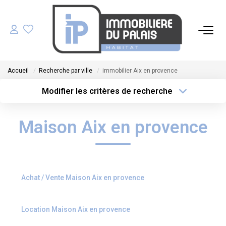
ACHETER
Accueil
Recherche par ville
immobilier Aix en provence
LOUER
Modifier les critères de recherche
Type de transaction
Localisation
Acheter
Localisation
GÉRER
Maison Aix en provence
Type de bien
Sélectionnez...
Surface min
ESTIMER
Plus de critères
Budget max
NOS AGENCES
Achat / Vente Maison Aix en provence
Créer une alerte
NOTRE ÉQUIPE
Location Maison Aix en provence