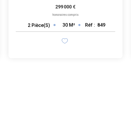
299 000 €
honoraires compris
30
M²
Réf :
849
2
Pièce(s)