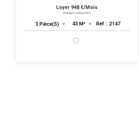
Loyer 948 €/mois
charges comprises
43
M²
Réf :
2147
3
Pièce(s)