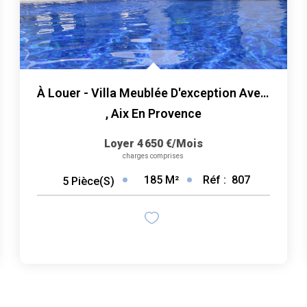
À Louer - Villa Meublée D'exception Avec Piscine Et Espace...
,
Aix En Provence
Loyer 4 650 €/mois
charges comprises
185
M²
Réf :
807
5
Pièce(s)