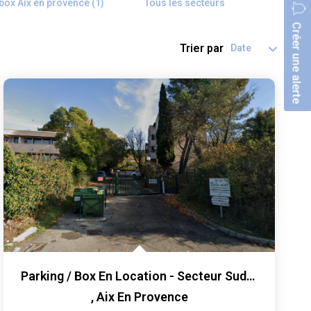
 box Aix en provence (1)
Tous les secteurs
Créer une alerte
Trier par
Parking / Box En Location - Secteur Sud (proche...
,
Aix En Provence