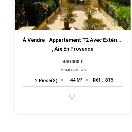
À Vendre - Appartement T2 Avec Extérieur Et Cave - Cours...
,
Aix En Provence
440 000 €
honoraires compris
44
M²
Réf :
816
2
Pièce(s)