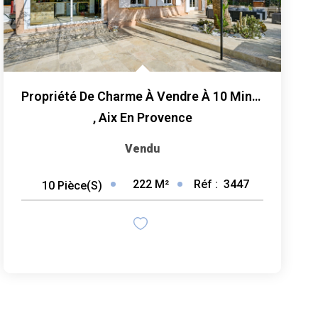
Propriété De Charme À Vendre À 10 Minutes D'Aix-En-Provence...
,
Aix En Provence
Vendu
222
M²
Réf :
3447
10
Pièce(s)